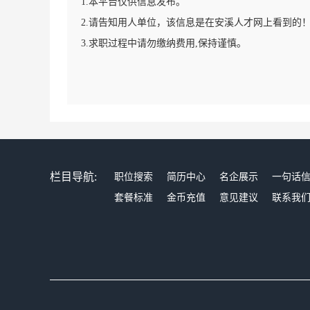
1.本平台仅供信息发布。
2.请告知用人单位，该信息是在安溪人才网上看到的
3.求职过程中请勿缴纳费用,保持谨慎。
栏目导航:
职位搜索
简历中心
名企展示
一句话
套餐标准
金币充值
意见建议
联系我