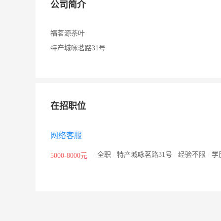
公司简介
福茗源茶叶
特产城咏茗路31号
在招职位
网络客服
/
全职
/
特产城咏茗路31号
/
经验不限
/
学
5000-8000元